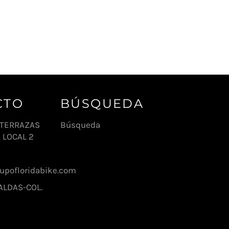
CTO
BÚSQUEDA
1 TERRAZAS
Búsqueda
 LOCAL 2
pofloridabike.com
ALDAS-COL.