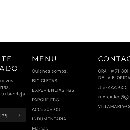
NTE
MENU
CONTA
MADO
Quienes somos!
CRA 1 # 71-30
DE LA FLORIDA
nuevos
BICICLETAS
rtas.
312-2225655
EXPERIENCIAS FBS
 tu bandeja
mercadeo@gru
PARCHE FBS
VILLAMARIA-C
ACCESORIOS
SUSCRIBIRSE
INDUMENTARIA
Marcas