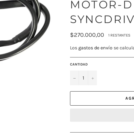
MOTOR-DI
SYNCDRIV
Precio
$270.000,00
1 RESTANTES
habitual
Los
gastos de envío
se calcul
CANTIDAD
−
+
AG