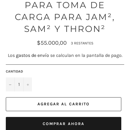
PARA TOMA DE
CARGA PARA JAM²,
SAM² Y THRON²
Precio
$55.000,00
3 RESTANTES
habitual
Los
gastos de envío
se calculan en la pantalla de pago.
CANTIDAD
−
+
AGREGAR AL CARRITO
COMPRAR AHORA