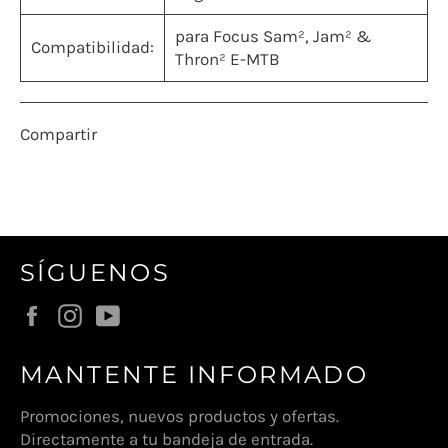
para Focus Sam², Jam² &
Compatibilidad:
Thron² E-MTB
Compartir
SÍGUENOS
Facebook
Instagram
YouTube
MANTENTE INFORMADO
Promociones, nuevos productos y ofertas.
Directamente a tu bandeja de entrada.