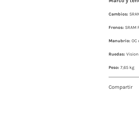
Marco y ten
Cambios:
SRAM
Frenos:
SRAM F
Manubrio:
OC 
Ruedas:
Vision
Peso:
7,65 kg
Compartir