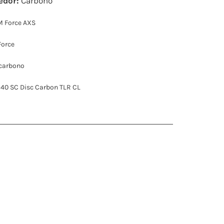
edor:
Carbono
 Force AXS
orce
carbono
 40 SC Disc Carbon TLR CL