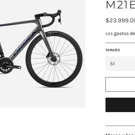
M21
Precio
$23.999.0
habitual
Los
gastos de
TAMAÑO