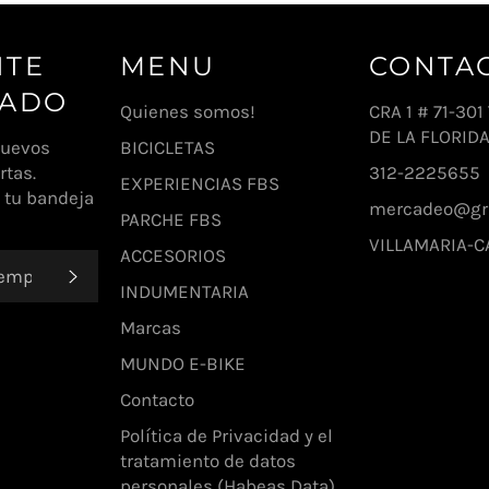
NTE
MENU
CONTA
MADO
Quienes somos!
CRA 1 # 71-30
DE LA FLORIDA
nuevos
BICICLETAS
rtas.
312-2225655
EXPERIENCIAS FBS
 tu bandeja
mercadeo@gru
PARCHE FBS
VILLAMARIA-C
ACCESORIOS
SUSCRIBIRSE
INDUMENTARIA
Marcas
MUNDO E-BIKE
Contacto
Política de Privacidad y el
tratamiento de datos
personales (Habeas Data).