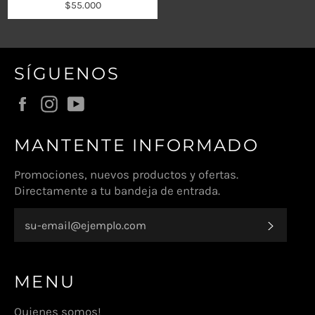
Precio
$55.000
habitual
SÍGUENOS
Facebook
Instagram
YouTube
MANTENTE INFORMADO
Promociones, nuevos productos y ofertas.
Directamente a tu bandeja de entrada.
SUSCR
MENU
Quienes somos!