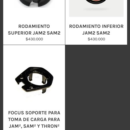
RODAMIENTO
RODAMIENTO INFERIOR
SUPERIOR JAM2 SAM2
JAM2 SAM2
Precio
Precio
$430.000
$430.000
habitual
habitual
FOCUS SOPORTE PARA
TOMA DE CARGA PARA
JAM², SAM² Y THRON²